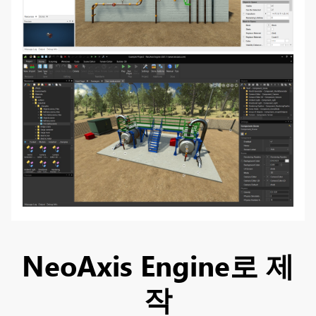
NeoAxis Engine로 제
작