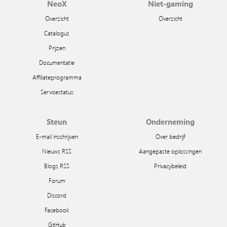
NeoX
Niet-gaming
Overzicht
Overzicht
Catalogus
Prijzen
Documentatie
Affiliateprogramma
Servicestatus
Steun
Onderneming
E-mail inschrijven
Over bedrijf
Nieuws RSS
Aangepaste oplossingen
Blogs RSS
Privacybeleid
Forum
Discord
Facebook
GitHub