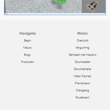
Navigatie
Motor
Begin
Overzicht
Nieuws
Vergunning
Blogs
Gemaakt met NeoAxis
Producten
Downloaden
Documentatie
Video Tutorials
Premiesteun
Changelog
Routekaart