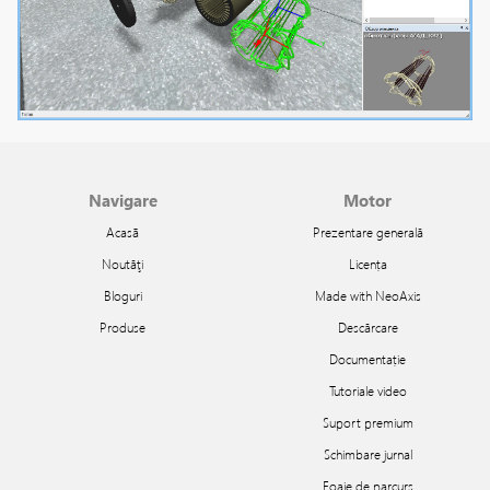
Navigare
Motor
Acasã
Prezentare generală
Noutăţi
Licența
Bloguri
Made with NeoAxis
Produse
Descărcare
Documentație
Tutoriale video
Suport premium
Schimbare jurnal
Foaie de parcurs