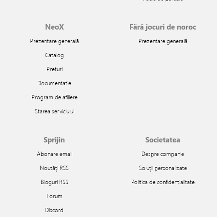
NeoX
Fără jocuri de noroc
Prezentare generală
Prezentare generală
Catalog
Prețuri
Documentație
Program de afiliere
Starea serviciului
Sprijin
Societatea
Abonare email
Despre companie
Noutăţi RSS
Soluţii personalizate
Bloguri RSS
Politica de confidențialitate
Forum
Discord