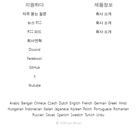
지원하다
제품정보
자주 묻는 질문
회사 소개
뉴스 RSS
회사 소개
RSS 피드
회사 소개
회사연혁
Discord
Facebook
GitHub
X
Youtube
Arabic
Bengali
Chinese
Czech
Dutch
English
French
German
Greek
Hindi
Hungarian
Indonesian
Italian
Japanese
Korean
Polish
Portuguese
Romanian
Russian
Slovak
Spanish
Swedish
Turkish
Urdu
© 2026 Ivan Efimov