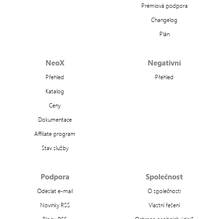
Prémiová podpora
Changelog
Plán
NeoX
Negativní
Přehled
Přehled
Katalog
Ceny
Dokumentace
Affiliate program
Stav služby
Podpora
Společnost
Odeslat e-mail
O společnosti
Novinky RSS
Vlastní řešení
Blogy RSS
Ochrana osobních údajů