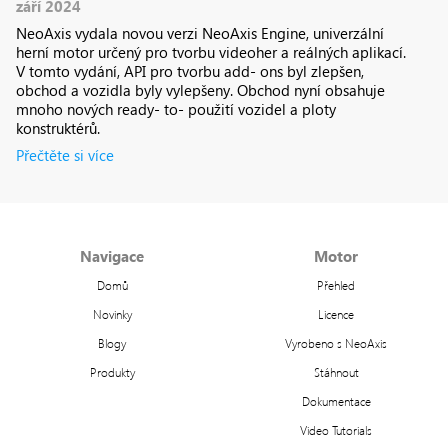
září 2024
NeoAxis vydala novou verzi NeoAxis Engine, univerzální
herní motor určený pro tvorbu videoher a reálných aplikací.
V tomto vydání, API pro tvorbu add- ons byl zlepšen,
obchod a vozidla byly vylepšeny. Obchod nyní obsahuje
mnoho nových ready- to- použití vozidel a ploty
konstruktérů.
Přečtěte si více
Navigace
Motor
Domů
Přehled
Novinky
Licence
Blogy
Vyrobeno s NeoAxis
Produkty
Stáhnout
Dokumentace
Video Tutorials