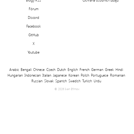
Fórum
Discord
Facebook
GitHub
X
Youtube
Arabic
Bengali
Chinese
Czech
Dutch
English
French
German
Greek
Hindi
Hungarian
Indonesian
Italian
Japanese
Korean
Polish
Portuguese
Romanian
Russian
Slovak
Spanish
Swedish
Turkish
Urdu
© 2026 Ivan Efimov