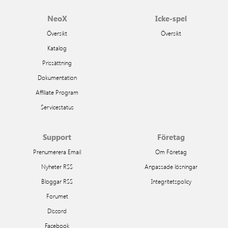
NeoX
Icke-spel
Översikt
Översikt
Katalog
Prissättning
Dokumentation
Affiliate Program
Servicestatus
Support
Företag
Prenumerera Email
Om Företag
Nyheter RSS
Anpassade lösningar
Bloggar RSS
Integritetspolicy
Forumet
Discord
Facebook