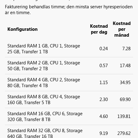
Fakturering behandlas timme; den minsta server hyresperioden
är en timme.
Kostnad
Kostnad
Konfiguration
per
per dag
månad
Standard RAM 1 GB, CPU 1, Storage
0.24
7.28
25 GB, Transfer 1 TB
Standard RAM 2 GB, CPU 1, Storage
0.57
17.48
50 GB, Transfer 2 TB
Standard RAM 4 GB, CPU 2, Storage
1.15
34.95
80 GB, Transfer 4 TB
Standard RAM 8 GB, CPU 4, Storage
2.30
69.90
160 GB, Transfer 5 TB
Standard RAM 16 GB, CPU 6, Storage
4.60
139.81
320 GB, Transfer 8 TB
Standard RAM 32 GB, CPU 8, Storage
9.19
279.62
640 GB, Transfer 16 TB