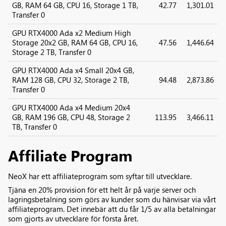
GB, RAM 64 GB, CPU 16, Storage 1 TB,
42.77
1,301.01
Transfer 0
GPU RTX4000 Ada x2 Medium High
Storage 20x2 GB, RAM 64 GB, CPU 16,
47.56
1,446.64
Storage 2 TB, Transfer 0
GPU RTX4000 Ada x4 Small 20x4 GB,
RAM 128 GB, CPU 32, Storage 2 TB,
94.48
2,873.86
Transfer 0
GPU RTX4000 Ada x4 Medium 20x4
GB, RAM 196 GB, CPU 48, Storage 2
113.95
3,466.11
TB, Transfer 0
Affiliate Program
NeoX har ett affiliateprogram som syftar till utvecklare.
Tjäna en 20% provision för ett helt år på varje server och
lagringsbetalning som görs av kunder som du hänvisar via vårt
affiliateprogram. Det innebär att du får 1/5 av alla betalningar
som gjorts av utvecklare för första året.