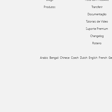
Produtos
Transferir
Documentação
Tutoriais de Vídeo
Suporte Premium
Changelog
Roteiro
Arabic
Bengali
Chinese
Czech
Dutch
English
French
Ge