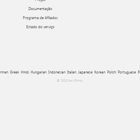
Documentação
Programa de Afiliados
Estado do serviço
rman
Greek
Hindi
Hungarian
Indonesian
Italian
Japanese
Korean
Polish
Portuguese
R
© 2026 Ivan Efimov