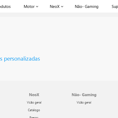
odutos
Motor
NeoX
Não- Gaming
Sup
s personalizadas
NeoX
Não- Gaming
Visão geral
Visão geral
Catálogo
Preços