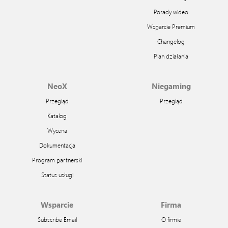
Porady wideo
Wsparcie Premium
Changelog
Plan działania
NeoX
Niegaming
Przegląd
Przegląd
Katalog
Wycena
Dokumentacja
Program partnerski
Status usługi
Wsparcie
Firma
Subscribe Email
O firmie