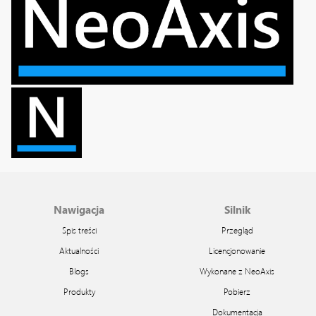
Nawigacja
Silnik
Spis treści
Przegląd
Aktualności
Licencjonowanie
Blogs
Wykonane z NeoAxis
Produkty
Pobierz
Dokumentacja