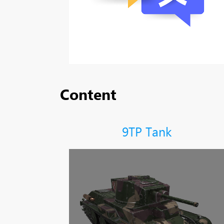
Content
9TP Tank