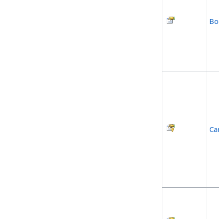
Bo
Ca