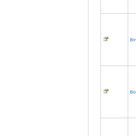
Bi
Bo