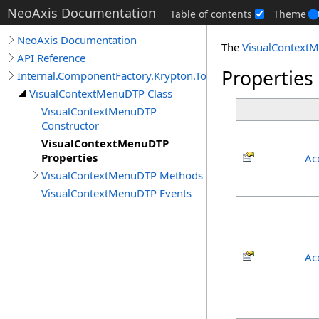
NeoAxis Documentation
Table of contents
Theme
NeoAxis Documentation
The
VisualContext
API Reference
Properties
Internal.ComponentFactory.Krypton.Toolkit
VisualContextMenuDTP Class
VisualContextMenuDTP
Constructor
VisualContextMenuDTP
Properties
Ac
VisualContextMenuDTP Methods
VisualContextMenuDTP Events
Ac