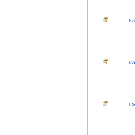
Ev
Ev
Fo