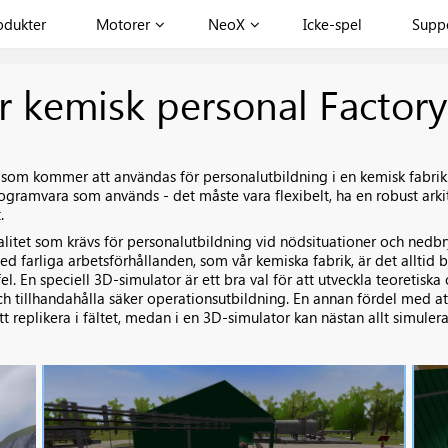
odukter
Motorer
NeoX
Icke-spel
Supp
r kemisk personal Factory
t som kommer att användas för personalutbildning i en kemisk fabrik
gramvara som används - det måste vara flexibelt, ha en robust arkite
.
litet som krävs för personalutbildning vid nödsituationer och nedbry
ed farliga arbetsförhållanden, som vår kemiska fabrik, är det alltid bä
 En speciell 3D-simulator är ett bra val för att utveckla teoretiska
h tillhandahålla säker operationsutbildning. En annan fördel med at
 att replikera i fältet, medan i en 3D-simulator kan nästan allt simulera