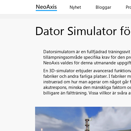
Nyhet
Bloggar
Pr
Dator Simulator fö
Datorsimulatorn är en fullfjädrad träningssvi
tillämpningsområde specifika krav för den pro
NeoAxis valdes för denna utmanande uppgift
En 3D-simulator erbjuder avancerad funktiona
fabriker och andra farliga platser. I fabriker m
instruerad om hur man agerar om något går fel.
akutrespons, minska den mänskliga faktorn oc
billigare än fältträning. Vissa villkor är svåra