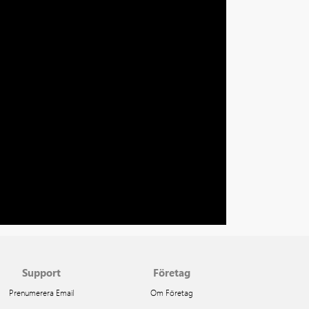
Support
Företag
Prenumerera Email
Om Företag