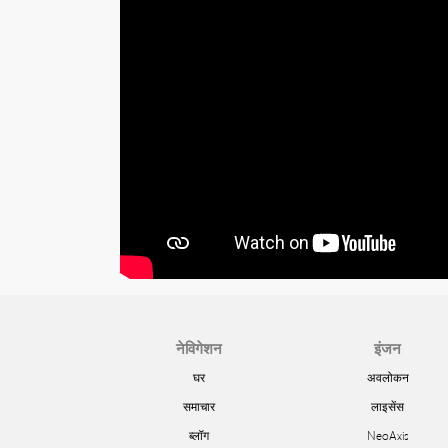
नेविगेशन
इंजन
घर
अवलोकन
समाचार
लाइसेंस
ब्लॉग
NeoAxis