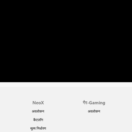
NeoX
गैर-Gaming
अवलोकन
अवलोकन
कैटलॉग
मूल्य निर्धारण