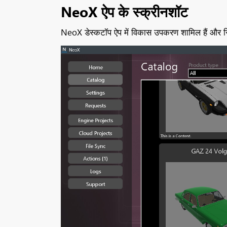
NeoX ऐप के स्क्रीनशॉट
NeoX डेस्कटॉप ऐप में विकास उपकरण शामिल हैं और सिस्ट